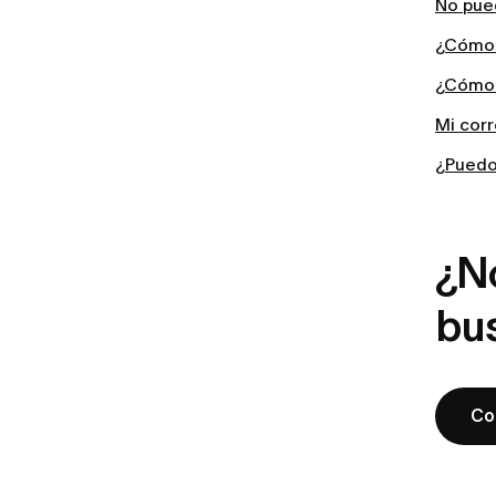
No pue
¿Cómo 
¿Cómo 
Mi corr
¿Puedo
¿N
bu
Co