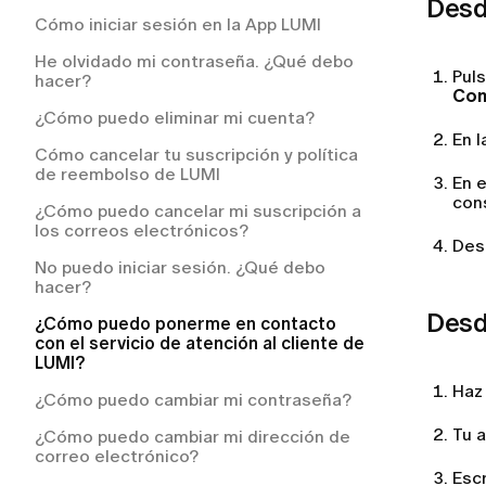
después de realizarlo?
Desde
Cómo iniciar sesión en la App LUMI
¿Cómo solicitar un reembolso en LUMI?
¿Tengo que pagar por el servicio de
entrega?
He olvidado mi contraseña. ¿Qué debo
¿Cómo puedo solicitar un reembolso?
Puls
hacer?
Mi pedido se ha retrasado. ¿Qué debo
Con
hacer?
¿Cómo puedo eliminar mi cuenta?
En 
¿Cómo puedo hacer el seguimiento de
Cómo cancelar tu suscripción y política
mi pedido?
de reembolso de LUMI
En 
con
¿Qué ocurre si un artículo de mi pedido
¿Cómo puedo cancelar mi suscripción a
está agotado?
los correos electrónicos?
Des
¿Cómo puedo devolver un artículo que
No puedo iniciar sesión. ¿Qué debo
no me queda bien?
hacer?
Desde
¿Cómo obtengo las instrucciones de
¿Cómo puedo ponerme en contacto
devolución?
con el servicio de atención al cliente de
LUMI?
¿Tengo que pagar los gastos de envío
Haz 
de la devolución?
¿Cómo puedo cambiar mi contraseña?
¿A qué países realizamos envíos?
Tu 
¿Cómo puedo cambiar mi dirección de
correo electrónico?
¿Cómo realizar un pedido en LUMI?
Escr