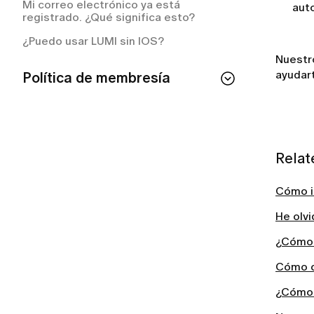
Mi correo electrónico ya está
aut
registrado. ¿Qué significa esto?
¿Puedo usar LUMI sin IOS?
Nuest
ayudart
Política de membresía
Si cancelo mi membresía, ¿perderé el
acceso de inmediato?
¿Cómo puedo consultar el estado de mi
membresía?
Relat
¿Cómo cancelar tu suscripción a LUMI?
Cómo in
¿Cómo cancelar tu membresía de
LUMI?
He olv
¿Con qué frecuencia se me cobrará el
¿Cómo 
plan de membresía?
Cómo c
¿Qué incluye mi membresía LUMI?
¿Cómo 