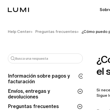
Sobr
Help Center
Preguntas frecuentes
¿Cómo puedo po
¿C
el 
Información sobre pagos y
facturación
Si nece
¿Cuánto tiempo tarda en procesarse mi
Envíos, entregas y
reembolso de LUMI?
Sigue 
devoluciones
¿Por qué se me ha realizado un cargo
¿Puedo modificar o cancelar mi pedido
Preguntas frecuentes
automático de LUMI?