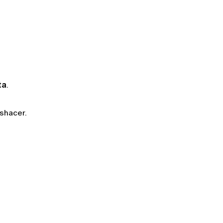
ta
.
shacer.