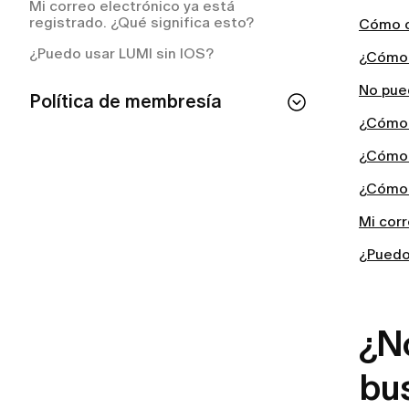
Mi correo electrónico ya está
registrado. ¿Qué significa esto?
Cómo c
¿Puedo usar LUMI sin IOS?
¿Cómo 
No pue
Política de membresía
¿Cómo 
Si cancelo mi membresía, ¿perderé el
acceso de inmediato?
¿Cómo 
¿Cómo puedo consultar el estado de mi
¿Cómo 
membresía?
Mi corr
¿Cómo cancelar tu suscripción a LUMI?
¿Puedo
¿Cómo cancelar tu membresía de
LUMI?
¿Con qué frecuencia se me cobrará el
plan de membresía?
¿N
¿Qué incluye mi membresía LUMI?
bu