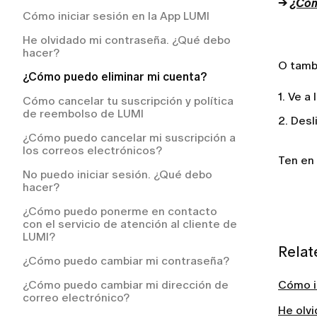
después de realizarlo?
→
¿Cóm
Cómo iniciar sesión en la App LUMI
¿Cómo solicitar un reembolso en LUMI?
¿Tengo que pagar por el servicio de
entrega?
He olvidado mi contraseña. ¿Qué debo
¿Cómo puedo solicitar un reembolso?
hacer?
Mi pedido se ha retrasado. ¿Qué debo
O tamb
hacer?
¿Cómo puedo eliminar mi cuenta?
1. Ve a
¿Cómo puedo hacer el seguimiento de
Cómo cancelar tu suscripción y política
mi pedido?
de reembolso de LUMI
2. Desl
¿Qué ocurre si un artículo de mi pedido
¿Cómo puedo cancelar mi suscripción a
está agotado?
los correos electrónicos?
Ten en
¿Cómo puedo devolver un artículo que
No puedo iniciar sesión. ¿Qué debo
no me queda bien?
hacer?
¿Cómo obtengo las instrucciones de
¿Cómo puedo ponerme en contacto
devolución?
con el servicio de atención al cliente de
LUMI?
¿Tengo que pagar los gastos de envío
Relat
de la devolución?
¿Cómo puedo cambiar mi contraseña?
¿A qué países realizamos envíos?
¿Cómo puedo cambiar mi dirección de
Cómo in
correo electrónico?
¿Cómo realizar un pedido en LUMI?
He olv