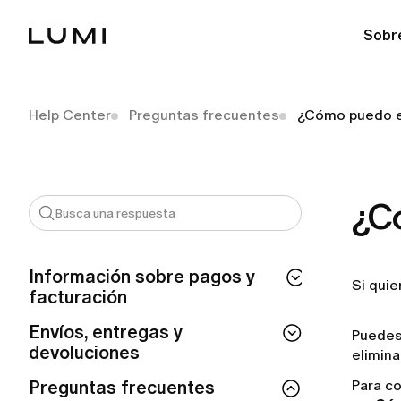
Sobr
Help Center
Preguntas frecuentes
¿Cómo puedo e
¿C
Información sobre pagos y
Si qui
facturación
¿Cuánto tiempo tarda en procesarse mi
Envíos, entregas y
Puedes
reembolso de LUMI?
devoluciones
elimina
¿Por qué se me ha realizado un cargo
¿Puedo modificar o cancelar mi pedido
Preguntas frecuentes
Para co
automático de LUMI?