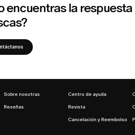
o encuentras la respuesta
scas?
ntáctanos
Sobre nosotras
Centro de ayuda
C
Reseñas
Revista
C
Cancelación y Reembolso
P