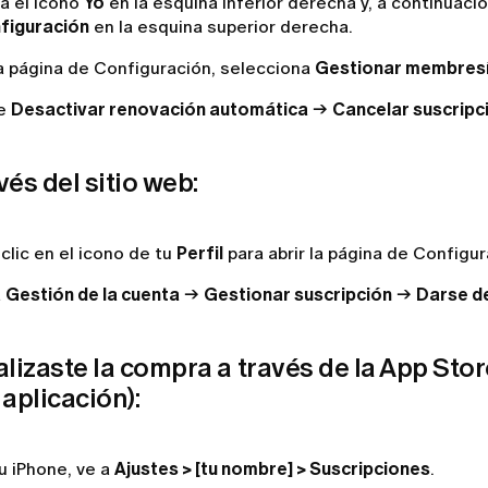
a el icono
Yo
en la esquina inferior derecha y, a continuaci
figuración
en la esquina superior derecha.
la página de Configuración, selecciona
Gestionar membres
ge
Desactivar renovación automática
→
Cancelar suscripc
vés del sitio web:
clic en el icono de tu
Perfil
para abrir la página de Configura
a
Gestión de la cuenta
→
Gestionar suscripción
→
Darse d
alizaste la compra a través de la App St
 aplicación):
u iPhone, ve a
Ajustes > [tu nombre] > Suscripciones
.