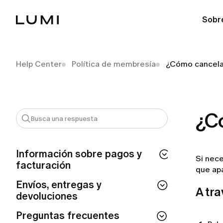
Sobr
Help Center
Política de membresía
¿Cómo cancela
¿C
Información sobre pagos y
Si nec
facturación
que ap
¿Cuánto tiempo tarda en procesarse mi
Envíos, entregas y
A tra
reembolso de LUMI?
devoluciones
¿Por qué se me ha realizado un cargo
¿Puedo modificar o cancelar mi pedido
Preguntas frecuentes
automático de LUMI?