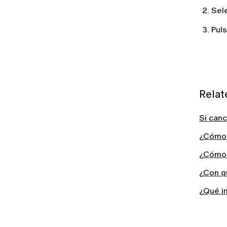
Mi correo electrónico ya está
Sel
registrado. ¿Qué significa esto?
¿Puedo usar LUMI sin IOS?
Pul
Relat
Si can
¿Cómo 
¿Cómo 
¿Con q
¿Qué i