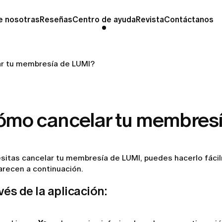
e nosotras
Reseñas
Centro de ayuda
Revista
Contáctanos
r tu membresía de LUMI?
ómo cancelar tu membresí
esitas cancelar tu membresía de LUMI, puedes hacerlo fáci
arecen a continuación.
vés de la aplicación: