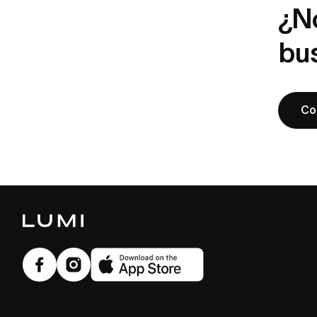
¿N
bu
Co