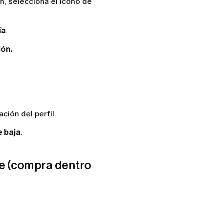
ón, selecciona el icono de
ía
.
ión.
ción del perfil.
e baja
.
ore (compra dentro