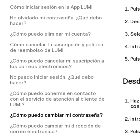
después de realizarlo?
Cómo iniciar sesión en la App LUMI
¿Cómo solicitar un reembolso en LUMI?
Puls
¿Tengo que pagar por el servicio de
entrega?
He olvidado mi contraseña. ¿Qué debo
¿Cómo puedo solicitar un reembolso?
Des
hacer?
Mi pedido se ha retrasado. ¿Qué debo
hacer?
¿Cómo puedo eliminar mi cuenta?
Sel
¿Cómo puedo hacer el seguimiento de
Cómo cancelar tu suscripción y política
Int
mi pedido?
de reembolso de LUMI
Pul
¿Qué ocurre si un artículo de mi pedido
¿Cómo puedo cancelar mi suscripción a
está agotado?
los correos electrónicos?
¿Cómo puedo devolver un artículo que
No puedo iniciar sesión. ¿Qué debo
Desde
no me queda bien?
hacer?
¿Cómo obtengo las instrucciones de
¿Cómo puedo ponerme en contacto
devolución?
con el servicio de atención al cliente de
Haz 
LUMI?
con
¿Tengo que pagar los gastos de envío
de la devolución?
¿Cómo puedo cambiar mi contraseña?
Int
¿A qué países realizamos envíos?
¿Cómo puedo cambiar mi dirección de
correo electrónico?
Pul
¿Cómo realizar un pedido en LUMI?