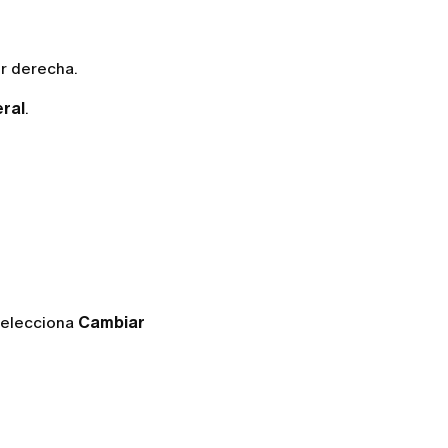
r derecha.
ral
.
 selecciona
Cambiar