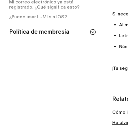
Mi correo electrónico ya está
registrado. ¿Qué significa esto?
Si nec
¿Puedo usar LUMI sin IOS?
Al 
Política de membresía
Let
Si cancelo mi membresía, ¿perderé el
Núm
acceso de inmediato?
¿Cómo puedo consultar el estado de mi
membresía?
¡Tu seg
¿Cómo cancelar tu suscripción a LUMI?
¿Cómo cancelar tu membresía de
LUMI?
¿Con qué frecuencia se me cobrará el
Relat
plan de membresía?
¿Qué incluye mi membresía LUMI?
Cómo in
He olv