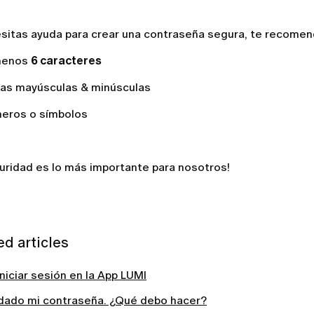
esitas ayuda para crear una contraseña segura, te recome
menos
6
caracteres
ras mayúsculas & minúsculas
eros o símbolos
uridad es lo más importante para nosotros!
ed articles
iciar sesión en la App LUMI
idado mi contraseña. ¿Qué debo hacer?