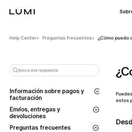
Sobr
Help Center
Preguntas frecuentes
¿Cómo puedo c
¿C
Información sobre pagos y
Puedes 
facturación
estos 
¿Cuánto tiempo tarda en procesarse mi
Envíos, entregas y
reembolso de LUMI?
devoluciones
Desde
¿Por qué se me ha realizado un cargo
¿Puedo modificar o cancelar mi pedido
Preguntas frecuentes
automático de LUMI?