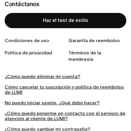
Contáctanos
suscribirte en los ajustes de tu perfil.
Haz el test de estilo
Condiciones de uso
Garantía de reembolso
Related articles
Política de privacidad
Términos de la
Cómo iniciar sesión en la App LUMI
membresía
He olvidado mi contraseña. ¿Qué debo hacer?
¿Cómo puedo eliminar mi cuenta?
Cómo cancelar tu suscripción y política de reembolso
de LUMI
No puedo iniciar sesión. ¿Qué debo hacer?
¿Cómo puedo ponerme en contacto con el servicio de
atención al cliente de LUMI?
¿Cómo puedo cambiar mi contraseña?