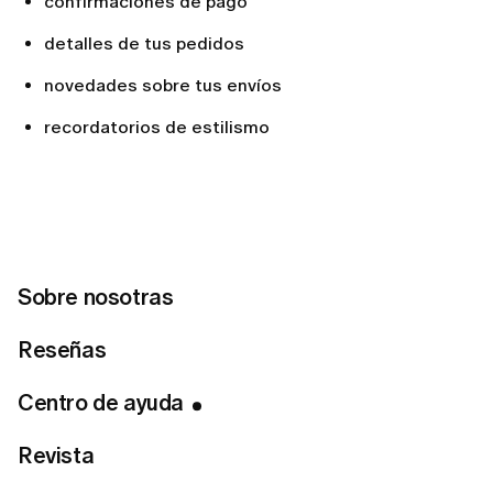
confirmaciones de pago
detalles de tus pedidos
novedades sobre tus envíos
recordatorios de estilismo
Si quieres dejar de recibir estos mensajes, solo
tienes que seguir estos pasos:
Abre cualquier email que hayas recibido de
LUMI
.
Sobre nosotras
Desliza hasta el final del correo.
Haz clic en el enlace de
Cancelar suscripción
.
Reseñas
Tus preferencias se actualizarán
Centro de ayuda
automáticamente.
Revista
Si cambias de opinión más adelante, puedes volver a