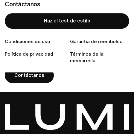
Contáctanos
¿Qué incluye mi membresía LUMI?
Haz el test de estilo
¿No encuentras la
Condiciones de uso
Garantía de reembolso
respuesta que buscas?
Política de privacidad
Términos de la
membresía
Contáctanos