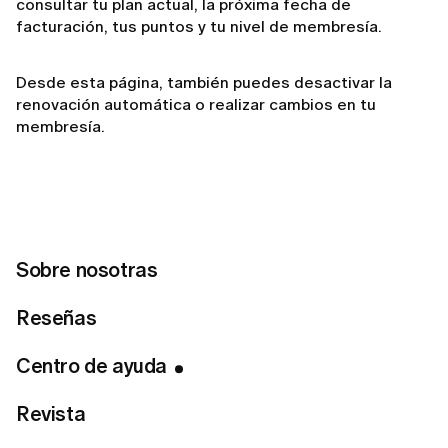
consultar tu plan actual, la próxima fecha de
facturación, tus puntos y tu nivel de membresía.
Desde esta página, también puedes desactivar la
renovación automática o realizar cambios en tu
membresía.
Related articles
Sobre nosotras
Si cancelo mi membresía, ¿perderé el acceso de
Reseñas
inmediato?
¿Cómo cancelar tu suscripción a LUMI?
Centro de ayuda
¿Cómo cancelar tu membresía de LUMI?
Revista
¿Con qué frecuencia se me cobrará el plan de
membresía?