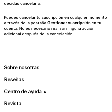
decidas cancelarla.
Puedes cancelar tu suscripción en cualquier momento
a través de la pestaña
Gestionar suscripción
en tu
cuenta. No es necesario realizar ninguna acción
adicional después de la cancelación.
Para obtener más información, consulta el artículo
¿Cómo cancelar tu suscripción a LUMI?
Sobre nosotras
Reseñas
Related articles
Centro de ayuda
Si cancelo mi membresía, ¿perderé el acceso de
inmediato?
Revista
¿Cómo puedo consultar el estado de mi membresía?