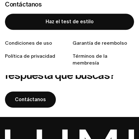
Contáctanos
¿Cómo cancelar tu suscripción a LUMI?
¿Cómo cancelar tu membresía de LUMI?
Haz el test de estilo
¿Qué incluye mi membresía LUMI?
Condiciones de uso
Garantía de reembolso
Política de privacidad
Términos de la
¿No encuentras la
membresía
respuesta que buscas?
Contáctanos