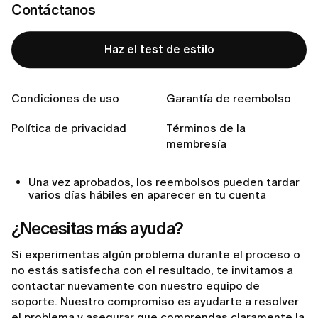
Contáctanos
Tiempo de procesamiento y
comunicación
Haz el test de estilo
Una vez enviada tu solicitud de reembolso:
Condiciones de uso
Garantía de reembolso
Nuestro equipo de soporte revisará tu caso y
podrá ponerse en contacto contigo si se requiere
información adicional
Política de privacidad
Términos de la
Los tiempos de procesamiento del reembolso
membresía
pueden variar según tu método de pago y el
proveedor
Una vez aprobados, los reembolsos pueden tardar
varios días hábiles en aparecer en tu cuenta
¿Necesitas más ayuda?
Si experimentas algún problema durante el proceso o
no estás satisfecha con el resultado, te invitamos a
contactar nuevamente con nuestro equipo de
soporte. Nuestro compromiso es ayudarte a resolver
el problema y asegurar que comprendas claramente la