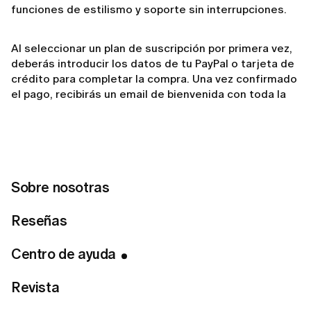
funciones de estilismo y soporte sin interrupciones.
Al seleccionar un plan de suscripción por primera vez,
deberás introducir los datos de tu PayPal o tarjeta de
crédito para completar la compra. Una vez confirmado
el pago, recibirás un email de bienvenida con toda la
información sobre tu plan y los próximos pagos. Te
recomendamos revisar ese correo para consultar los
detalles importantes sobre tu calendario de
facturación.
Sobre nosotras
Puedes consultar los detalles de tu suscripción en
cualquier momento en la sección Gestionar
Reseñas
suscripción de tu cuenta. Allí podrás ver tu tipo de
plan, la próxima fecha de facturación y el estado de
Centro de ayuda
tus pagos.
Revista
Si ya no deseas continuar, puedes cancelar tu
suscripción en cualquier momento pulsando en