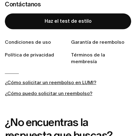
Contáctanos
Desactivar renovación automática
. Tu acceso
permanecerá activo hasta que finalice el periodo de
facturación actual y no se realizarán más cargos.
Haz el test de estilo
Condiciones de uso
Garantía de reembolso
Related articles
Política de privacidad
Términos de la
membresía
¿Cuánto tiempo tarda en procesarse mi reembolso de
LUMI?
¿Cómo solicitar un reembolso en LUMI?
¿Cómo puedo solicitar un reembolso?
¿No encuentras la
respuesta que buscas?