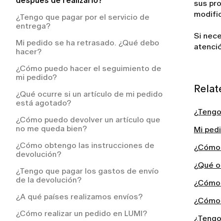
después de realizarlo?
sus pro
¿Cómo solicitar un reembolso en LUMI?
modifi
¿Tengo que pagar por el servicio de
entrega?
¿Cómo puedo solicitar un reembolso?
Si nec
Mi pedido se ha retrasado. ¿Qué debo
atenció
hacer?
¿Cómo puedo hacer el seguimiento de
mi pedido?
Relat
¿Qué ocurre si un artículo de mi pedido
está agotado?
¿Tengo 
¿Cómo puedo devolver un artículo que
no me queda bien?
Mi ped
¿Cómo obtengo las instrucciones de
¿Cómo 
devolución?
¿Qué oc
¿Tengo que pagar los gastos de envío
de la devolución?
¿Cómo 
¿A qué países realizamos envíos?
¿Cómo 
¿Cómo realizar un pedido en LUMI?
¿Tengo