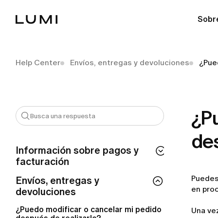
Sobr
Help Center
Envíos, entregas y devoluciones
¿Pue
¿Pu
des
Información sobre pagos y
facturación
Puedes 
¿Cuánto tiempo tarda en procesarse mi
Envíos, entregas y
reembolso de LUMI?
en pro
devoluciones
¿Por qué se me ha realizado un cargo
¿Puedo modificar o cancelar mi pedido
Una vez
automático de LUMI?