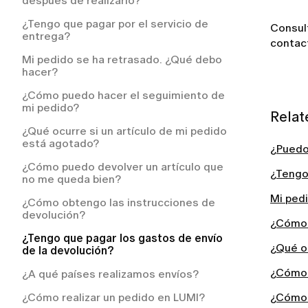
después de realizarlo?
¿Cómo solicitar un reembolso en LUMI?
¿Tengo que pagar por el servicio de
Consult
entrega?
¿Cómo puedo solicitar un reembolso?
contact
Mi pedido se ha retrasado. ¿Qué debo
hacer?
¿Cómo puedo hacer el seguimiento de
mi pedido?
Relat
¿Qué ocurre si un artículo de mi pedido
está agotado?
¿Puedo
¿Cómo puedo devolver un artículo que
¿Tengo 
no me queda bien?
Mi ped
¿Cómo obtengo las instrucciones de
devolución?
¿Cómo 
¿Tengo que pagar los gastos de envío
¿Qué oc
de la devolución?
¿Cómo 
¿A qué países realizamos envíos?
¿Cómo realizar un pedido en LUMI?
¿Cómo 