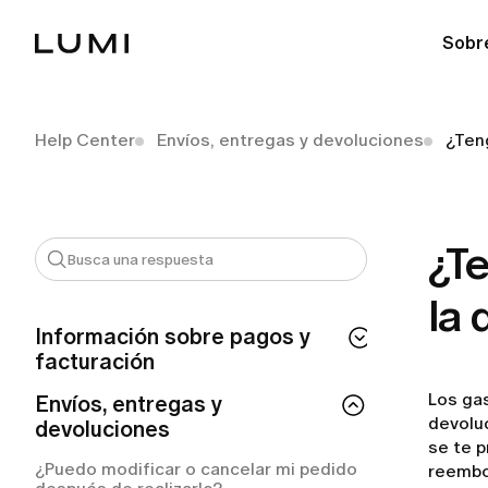
Sobr
Help Center
Envíos, entregas y devoluciones
¿Ten
¿Te
la 
Información sobre pagos y
facturación
Los ga
¿Cuánto tiempo tarda en procesarse mi
Envíos, entregas y
reembolso de LUMI?
devoluc
devoluciones
se te p
¿Por qué se me ha realizado un cargo
¿Puedo modificar o cancelar mi pedido
reembol
automático de LUMI?