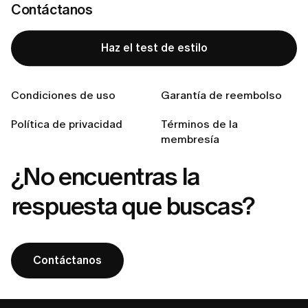
Contáctanos
¿Cómo puedo devolver un artículo que no me queda
bien?
Haz el test de estilo
¿Tengo que pagar los gastos de envío de la
devolución?
¿A qué países realizamos envíos?
Condiciones de uso
Garantía de reembolso
¿Cómo realizar un pedido en LUMI?
Política de privacidad
Términos de la
membresía
¿No encuentras la
respuesta que buscas?
Contáctanos