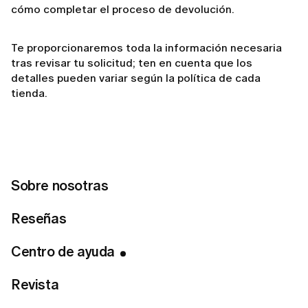
cómo completar el proceso de devolución.
Te proporcionaremos toda la información necesaria
tras revisar tu solicitud; ten en cuenta que los
detalles pueden variar según la política de cada
tienda.
Related articles
¿Puedo modificar o cancelar mi pedido después de
Sobre nosotras
realizarlo?
Reseñas
¿Tengo que pagar por el servicio de entrega?
Mi pedido se ha retrasado. ¿Qué debo hacer?
Centro de ayuda
¿Cómo puedo hacer el seguimiento de mi pedido?
Revista
¿Qué ocurre si un artículo de mi pedido está agotado?