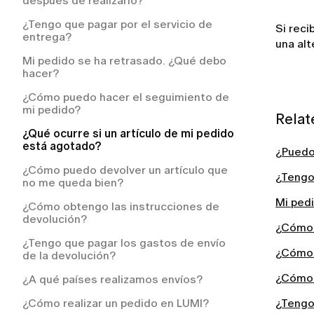
después de realizarlo?
¿Cómo solicitar un reembolso en LUMI?
¿Tengo que pagar por el servicio de
Si reci
entrega?
¿Cómo puedo solicitar un reembolso?
una alt
Mi pedido se ha retrasado. ¿Qué debo
hacer?
¿Cómo puedo hacer el seguimiento de
mi pedido?
Relat
¿Qué ocurre si un artículo de mi pedido
está agotado?
¿Puedo
¿Cómo puedo devolver un artículo que
¿Tengo 
no me queda bien?
Mi ped
¿Cómo obtengo las instrucciones de
devolución?
¿Cómo 
¿Tengo que pagar los gastos de envío
¿Cómo 
de la devolución?
¿Cómo 
¿A qué países realizamos envíos?
¿Cómo realizar un pedido en LUMI?
¿Tengo