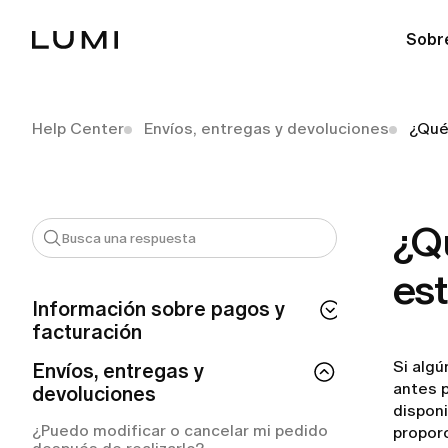
Sobr
Help Center
Envíos, entregas y devoluciones
¿Qué
¿Qu
es
Información sobre pagos y
facturación
Si algú
¿Cuánto tiempo tarda en procesarse mi
Envíos, entregas y
reembolso de LUMI?
antes p
devoluciones
disponi
¿Por qué se me ha realizado un cargo
¿Puedo modificar o cancelar mi pedido
proporc
automático de LUMI?