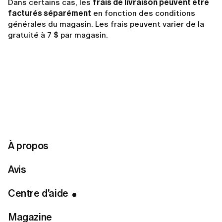
Dans certains cas, les
frais de livraison peuvent être
facturés séparément
en fonction des conditions
générales du magasin. Les frais peuvent varier de la
gratuité à 7 $ par magasin.
Related articles
Puis-je modifier ou annuler ma commande après l'avoir
passée ?
À propos
Ma commande est retardée. Que dois-je faire ?
Avis
Comment puis-je suivre ma commande ?
Que se passe-t-il si un article de ma commande est en
Centre d'aide
rupture de stock?
Magazine
Comment puis-je retourner un article qui ne convient