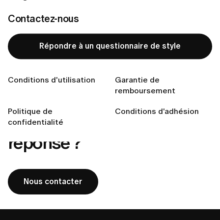
pas ?
Contactez-nous
Comment obtenir les instructions de retour ?
Dois-je payer les frais de retour ?
Répondre à un questionnaire de style
Dans quels pays livrez-vous ?
Comment passer une commande sur LUMI ?
Conditions d'utilisation
Garantie de
remboursement
Politique de
Conditions d'adhésion
Vous ne trouvez pas votre
confidentialité
réponse ?
Nous contacter