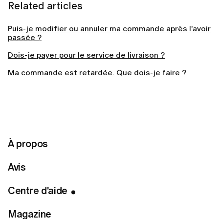
Related articles
Puis-je modifier ou annuler ma commande après l'avoir
passée ?
Dois-je payer pour le service de livraison ?
Ma commande est retardée. Que dois-je faire ?
Comment puis-je suivre ma commande ?
Que se passe-t-il si un article de ma commande est en
rupture de stock?
Comment puis-je retourner un article qui ne convient
À propos
pas ?
Comment obtenir les instructions de retour ?
Avis
Dois-je payer les frais de retour ?
Centre d'aide
Comment passer une commande sur LUMI ?
Magazine