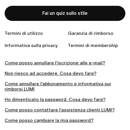
Related articles
Fai un quiz sullo stile
Come accedere all'app LUMI
La mia email è già registrata. Cosa significa?
Termini di utilizzo
Garanzia di rimborso
Come posso eliminare il mio account?
Informativa sulla privacy
Termini di membership
Posso usare LUMI senza iOS?
Come posso annullare l'iscrizione alle e-mail?
Non riesco ad accedere. Cosa devo fare?
Come annullare l'abbonamento e informativa sui
rimborsi LUMI
Ho dimenticato la password. Cosa devo fare?
Come posso contattare l'assistenza clienti LUMI?
Come posso cambiare la mia password?