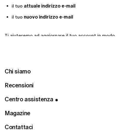
il tuo
attuale indirizzo e-mail
il tuo
nuovo indirizzo e-mail
Ti aiuteremo ad aggiornare il tuo account in modo
rapido e sicuro.
Per contattare l'assistenza clienti LUMI, segui i
passaggi in questo articolo:
Chi siamo
→
Come posso contattare l'assistenza clienti LUMI?
Recensioni
La sicurezza del tuo account è la nostra priorità, per
questo gestiamo manualmente ogni aggiornamento
Centro assistenza
dell'e-mail per garantire la massima protezione.
Magazine
Contattaci