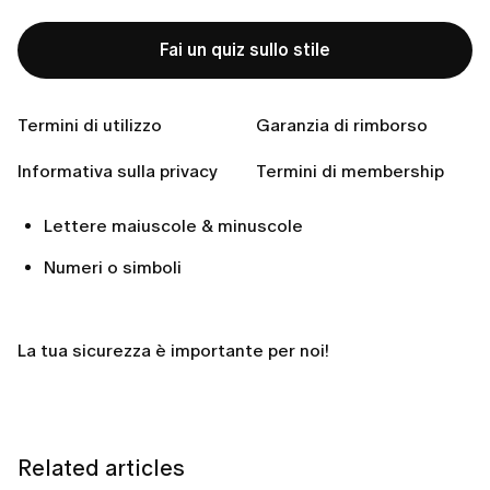
Tocca
Cambia
password
per salvare la tua nuova
password.
Fai un quiz sullo stile
Se hai bisogno di aiuto per creare una password
Termini di utilizzo
Garanzia di rimborso
sicura, ti consigliamo di usare:
Informativa sulla privacy
Termini di membership
Almeno
6
caratteri
Lettere maiuscole & minuscole
Numeri o simboli
La tua sicurezza è importante per noi!
Related articles