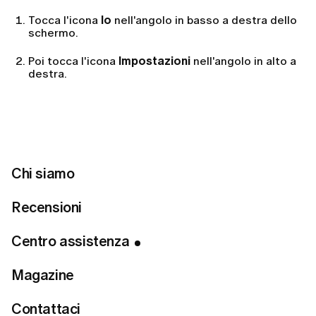
Tocca l'icona
Io
nell'angolo in basso a destra dello
schermo.
Poi tocca l'icona
Impostazioni
nell'angolo in alto a
destra.
Seleziona la scheda
Cambia password
nella
sezione
Generale
.
Inserisci la tua nuova password e confermala.
Tocca
Cambia
per salvare la tua nuova password.
Chi siamo
Recensioni
Dal sito web:
Centro assistenza
Fai clic sull'icona
Profilo
nell'angolo in basso a
sinistra e seleziona
Cambia password
.
Magazine
Inserisci la tua nuova password.
Contattaci