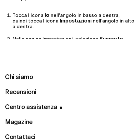
Tocca l'icona
Io
nell'angolo in basso a destra,
quindi tocca l'icona
Impostazioni
nell'angolo in alto
a destra.
Nella pagina Impostazioni, seleziona
Supporto
.
Nel menu a tendina
Scegli un argomento
, seleziona
l'opzione più adatta alla tua richiesta.
Descrivi la tua situazione nel campo
Messaggio
e
tocca
Invia
.
Chi siamo
Recensioni
Dal sito web:
Centro assistenza
Fai clic sull'icona
Profilo
nell'angolo in basso a
sinistra e seleziona
Supporto
.
Magazine
La tua app di posta predefinita si aprirà
Contattaci
automaticamente.