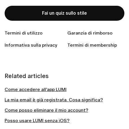
Scrivi il tuo messaggio e invialo all’indirizzo email di
Fai un quiz sullo stile
supporto precompilato.
Termini di utilizzo
Garanzia di rimborso
Il nostro
Servizio Clienti
è sempre a tua disposizione:
siamo al tuo fianco per qualsiasi domanda!
Informativa sulla privacy
Termini di membership
Related articles
Come accedere all'app LUMI
La mia email è già registrata. Cosa significa?
Come posso eliminare il mio account?
Posso usare LUMI senza iOS?