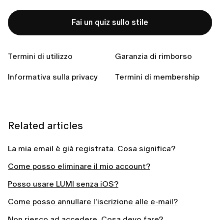
L'e-mail deve corrispondere a quella utilizzata per la
creazione del tuo account.
Fai un quiz sullo stile
Assicurati che non ci siano lettere maiuscole
inserite per errore.
Clicca sul pulsante
Accedi
.
Termini di utilizzo
Garanzia di rimborso
Informativa sulla privacy
Termini di membership
Related articles
La mia email è già registrata. Cosa significa?
Come posso eliminare il mio account?
Posso usare LUMI senza iOS?
Come posso annullare l'iscrizione alle e-mail?
Non riesco ad accedere. Cosa devo fare?