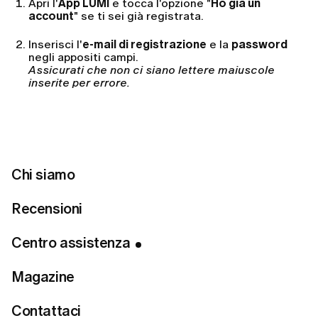
Apri l'
App LUMI
e tocca l'opzione "
Ho già un
account
" se ti sei già registrata.
Inserisci l'
e-mail di registrazione
e la
password
negli appositi campi.
Assicurati che non ci siano lettere maiuscole
inserite per errore.
Tocca il pulsante
Accedi
Se il tuo account è stato creato tramite Google o
Apple, utilizza invece le opzioni Continua con Google o
Chi siamo
Continua con Apple.
Recensioni
Dal sito web:
Centro assistenza
Nella homepage, clicca sul pulsante
Accedi
Magazine
nell'angolo in alto a destra.
Contattaci
Inserisci l'
e-mail di registrazione
e la
password
.