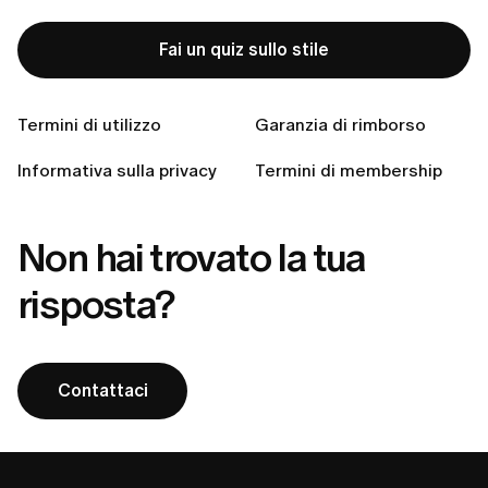
Come posso verificare il mio stato di membership?
Fai un quiz sullo stile
Come annullare l'abbonamento a LUMI?
Come annullare l'abbonamento a LUMI?
Termini di utilizzo
Garanzia di rimborso
Cosa include la mia membership LUMI?
Informativa sulla privacy
Termini di membership
Non hai trovato la tua
risposta?
Contattaci