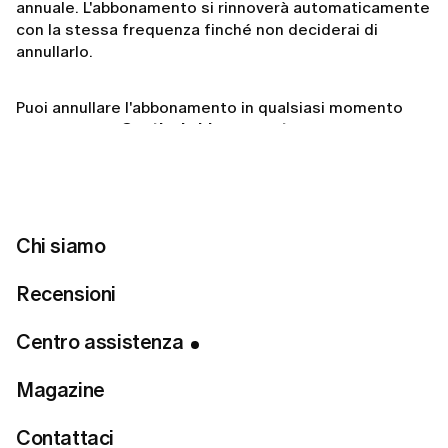
annuale. L'abbonamento si rinnoverà automaticamente
con la stessa frequenza finché non deciderai di
annullarlo.
Puoi annullare l'abbonamento in qualsiasi momento
dalla sezione
Gestisci abbonamento
del tuo account.
Non è necessaria alcuna azione aggiuntiva dopo
l'annullamento.
Per maggiori informazioni, consulta l'articolo
Come
Chi siamo
annullare l'abbonamento a LUMI?
Recensioni
Centro assistenza
Related articles
Magazine
Se annullo il mio abbonamento, perdo l'accesso
Contattaci
immediatamente?