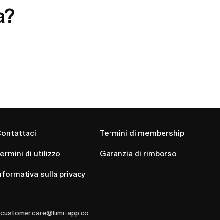
a?
ontattaci
Termini di membership
ermini di utilizzo
Garanzia di rimborso
nformativa sulla privacy
customer.care@lumi-app.co