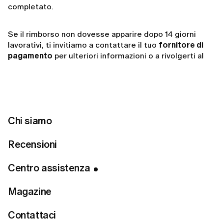
completato.
Se il rimborso non dovesse apparire dopo 14 giorni
lavorativi, ti invitiamo a contattare il tuo
fornitore di
pagamento
per ulteriori informazioni o a rivolgerti al
nostro team di assistenza.
Related articles
Chi siamo
Perché ho ricevuto un addebito automatico da LUMI?
Recensioni
Come richiedere un rimborso a LUMI?
Centro assistenza
Come posso ottenere un rimborso?
Magazine
Contattaci