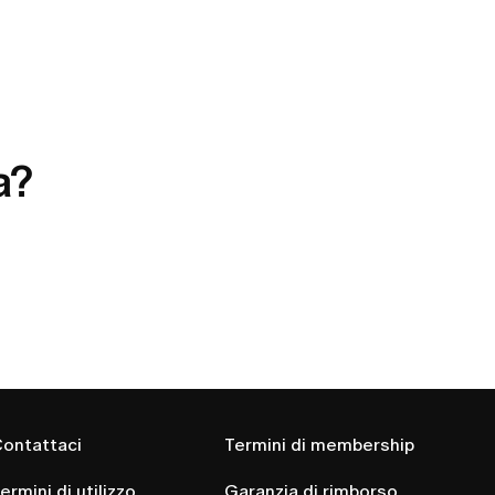
a?
ontattaci
Termini di membership
ermini di utilizzo
Garanzia di rimborso