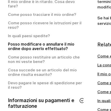
Ogni quanto mi verrà addebitato il
Il mio ordine è in ritardo. Cosa devo
termini
costo del mio piano di abbonamento?
fare?
modifi
Come annullare l'abbonamento a LUMI?
Come posso tracciare il mio ordine?
Se hai 
Come annullare l'abbonamento a LUMI?
Come posso ricevere le istruzioni per il
servizio
reso?
Cosa include la mia membership LUMI?
In quali paesi spedite?
Relat
Posso modificare o annullare il mio
ordine dopo averlo effettuato?
Come e
Come posso restituire un articolo che
non mi veste bene?
La con
Cosa succede se un articolo del mio
Il mio 
ordine risulta esaurito?
Devo pagare le spese di spedizione per
Come po
il reso?
Come po
Informazioni su pagamenti e
In qual
fatturazione
Come p