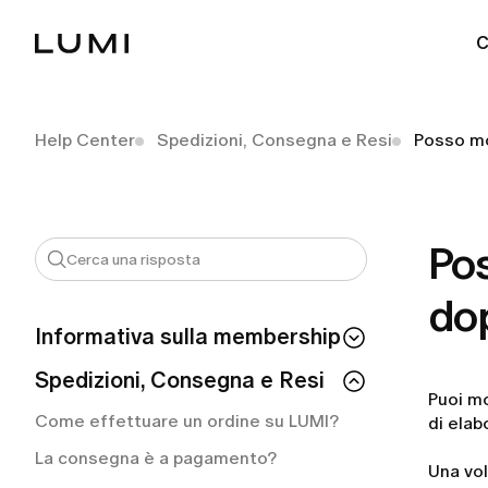
C
Help Center
Spedizioni, Consegna e Resi
Posso mo
Pos
dop
Informativa sulla membership
Se annullo il mio abbonamento, perdo
Spedizioni, Consegna e Resi
l'accesso immediatamente?
Puoi mo
Come effettuare un ordine su LUMI?
di elab
Come posso verificare il mio stato di
membership?
La consegna è a pagamento?
Una vol