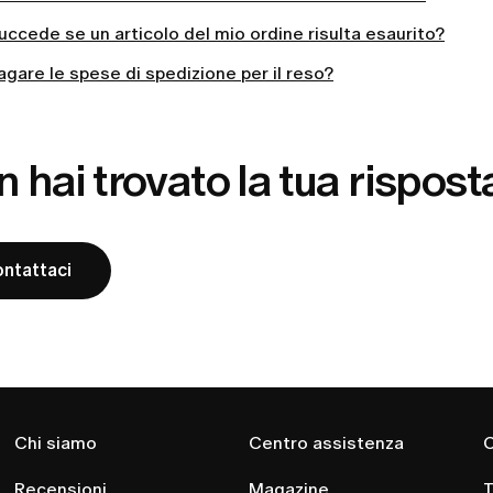
ccede se un articolo del mio ordine risulta esaurito?
gare le spese di spedizione per il reso?
 hai trovato la tua rispost
ntattaci
Chi siamo
Centro assistenza
C
Recensioni
Magazine
T