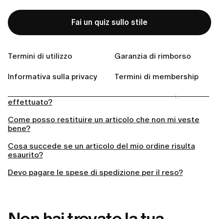
La consegna è a pagamento?
Fai un quiz sullo stile
Il mio ordine è in ritardo. Cosa devo fare?
Come posso tracciare il mio ordine?
Termini di utilizzo
Garanzia di rimborso
Come posso ricevere le istruzioni per il reso?
In quali paesi spedite?
Informativa sulla privacy
Termini di membership
Posso modificare o annullare il mio ordine dopo averlo
effettuato?
Come posso restituire un articolo che non mi veste
bene?
Cosa succede se un articolo del mio ordine risulta
esaurito?
Devo pagare le spese di spedizione per il reso?
Non hai trovato la tua