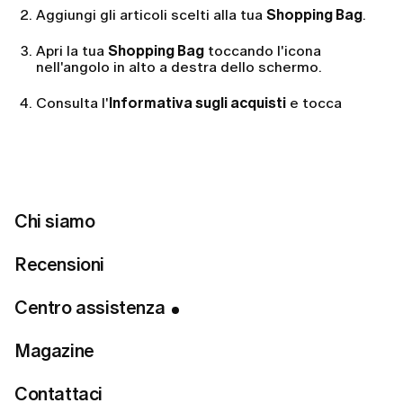
Aggiungi gli articoli scelti alla tua
Shopping Bag
.
Apri la tua
Shopping Bag
toccando l'icona
nell'angolo in alto a destra dello schermo.
Consulta l'
Informativa sugli acquisti
e tocca
Checkout
per completare il pagamento.
Puoi anche utilizzare Apple Pay per pagare
direttamente dal tuo smartphone.
Chi siamo
Una volta elaborato l'ordine, riceverai un'e-mail di
conferma all'indirizzo associato al tuo account.
Recensioni
Centro assistenza
Magazine
Related articles
Contattaci