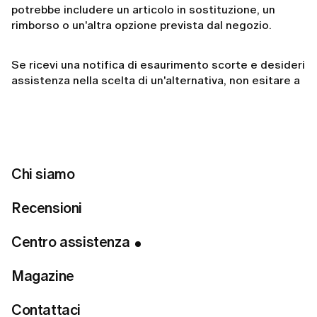
potrebbe includere un articolo in sostituzione, un
rimborso o un'altra opzione prevista dal negozio.
Se ricevi una notifica di esaurimento scorte e desideri
assistenza nella scelta di un'alternativa, non esitare a
contattare il nostro team di supporto.
Related articles
Chi siamo
Come effettuare un ordine su LUMI?
Recensioni
La consegna è a pagamento?
Centro assistenza
Il mio ordine è in ritardo. Cosa devo fare?
Magazine
Come posso tracciare il mio ordine?
Come posso ricevere le istruzioni per il reso?
Contattaci