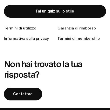
In quali paesi spedite?
Fai un quiz sullo stile
Posso modificare o annullare il mio ordine dopo averlo
effettuato?
Come posso restituire un articolo che non mi veste
Termini di utilizzo
Garanzia di rimborso
bene?
Informativa sulla privacy
Termini di membership
Devo pagare le spese di spedizione per il reso?
Non hai trovato la tua
risposta?
Contattaci