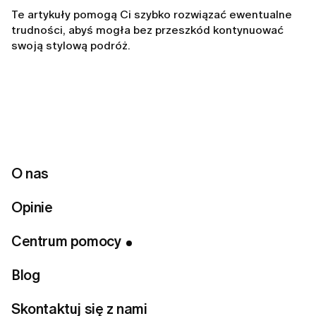
Te artykuły pomogą Ci szybko rozwiązać ewentualne
trudności, abyś mogła bez przeszkód kontynuować
swoją stylową podróż.
Related articles
Nie mogę się zalogować. Co powinnam zrobić?
O nas
Jak zalogować się do aplikacji LUMI
Jak mogę skontaktować się z obsługą klienta LUMI?
Opinie
Zapomniałam hasła. Co powinnam zrobić?
Centrum pomocy
Jak mogę zmienić moje hasło?
Blog
Mój adres e-mail jest już zarejestrowany. Co to
oznacza?
Skontaktuj się z nami