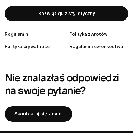
Jak zmienić adres e-mail?
Jak zrezygnować z otrzymywania wiadomości e-mail?
Rozwiąż quiz stylistyczny
Jak usunąć konto?
Czy mogę używać LUMI, jeśli nie mam urządzenia z
Regulamin
Polityka zwrotów
iOS-em?
Polityka prywatności
Regulamin członkostwa
Jak anulować subskrypcję i zasady zwrotów LUMI
Nie znalazłaś odpowiedzi
na swoje pytanie?
Skontaktuj się z nami