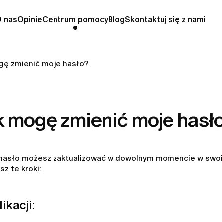
O nas
Opinie
Centrum pomocy
Blog
Skontaktuj się z nami
gę zmienić moje hasło?
k mogę zmienić moje hasł
hasło możesz zaktualizować w dowolnym momencie w swoim 
z te kroki:
ikacji: