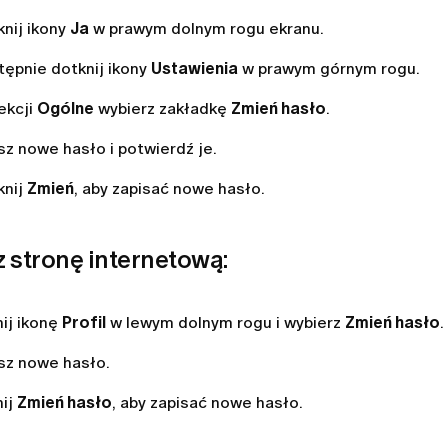
knij ikony
Ja
w prawym dolnym rogu ekranu.
tępnie dotknij ikony
Ustawienia
w prawym górnym rogu.
ekcji
Ogólne
wybierz zakładkę
Zmień hasło
.
z nowe hasło i potwierdź je.
knij
Zmień
, aby zapisać nowe hasło.
z stronę internetową:
nij ikonę
Profil
w lewym dolnym rogu i wybierz
Zmień hasło
.
sz nowe hasło.
nij
Zmień
hasło
, aby zapisać nowe hasło.