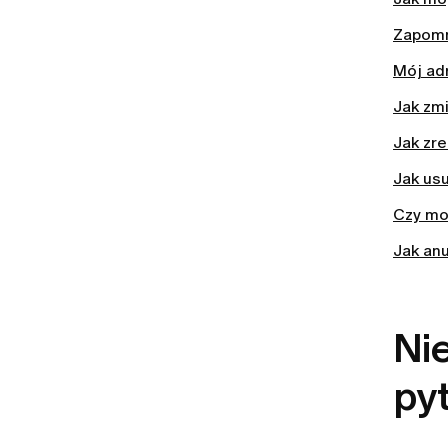
Zapomn
Mój adr
Jak zmi
Jak zr
Jak us
Czy mo
Jak an
Nie
py