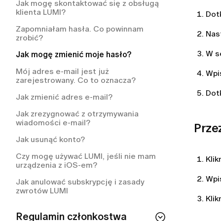
Jak mogę skontaktować się z obsługą
klienta LUMI?
Dot
Zapomniałam hasła. Co powinnam
Nas
zrobić?
W s
Jak mogę zmienić moje hasło?
Mój adres e-mail jest już
Wpis
zarejestrowany. Co to oznacza?
Dot
Jak zmienić adres e-mail?
Jak zrezygnować z otrzymywania
wiadomości e-mail?
Prze
Jak usunąć konto?
Czy mogę używać LUMI, jeśli nie mam
Klik
urządzenia z iOS-em?
Wpi
Jak anulować subskrypcję i zasady
zwrotów LUMI
Klik
Regulamin członkostwa