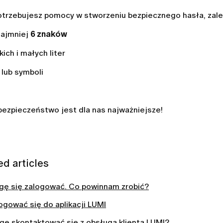
potrzebujesz pomocy w stworzeniu bezpiecznego hasła, zale
najmniej
6
znaków
kich i małych liter
 lub symboli
bezpieczeństwo jest dla nas najważniejsze!
ed articles
gę się zalogować. Co powinnam zrobić?
ogować się do aplikacji LUMI
gę skontaktować się z obsługą klienta LUMI?