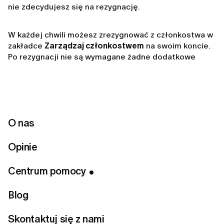
nie zdecydujesz się na rezygnację.
W każdej chwili możesz zrezygnować z członkostwa w
zakładce
Zarządzaj członkostwem
na swoim koncie.
Po rezygnacji nie są wymagane żadne dodatkowe
działania.
Więcej informacji znajdziesz w artykule
Jak anulować
subskrypcję LUMI?
O nas
Opinie
Centrum pomocy
Related articles
Blog
Czy jeśli zrezygnuję z członkostwa, od razu stracę do
niego dostęp?
Skontaktuj się z nami
Jak mogę sprawdzić status mojego członkostwa?