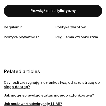
Rozwiąż quiz stylistyczny
Na iPhonie przejdź do sekcji
Ustawienia > [Twoje
imię] > Subskrypcje
.
Regulamin
Wybierz subskrypcję, którą chcesz anulować.
Polityka zwrotów
Stuknij
Anuluj subskrypcję
lub
Anuluj wszystkie
Polityka prywatności
Regulamin członkostwa
usługi
.
Related articles
Czy jeśli zrezygnuję z członkostwa, od razu stracę do
niego dostęp?
Jak mogę sprawdzić status mojego członkostwa?
Jak anulować subskrypcję LUMI?