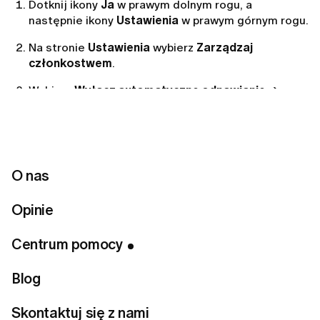
Dotknij ikony
Ja
w prawym dolnym rogu, a
następnie ikony
Ustawienia
w prawym górnym rogu.
Na stronie
Ustawienia
wybierz
Zarządzaj
członkostwem
.
Wybierz
Wyłącz automatyczne odnawianie
→
Anuluj subskrypcję.
Przez stronę internetową:
O nas
Kliknij ikonę
Profil
, aby otworzyć stronę ustawień
Opinie
profilu.
Przejdź do sekcji
Zarządzanie kontem
→
Centrum pomocy
Zarządzaj subskrypcją
→
Anuluj subskrypcję
.
Blog
Jeśli zakupu dokonałaś przez App Store
Skontaktuj się z nami
(zakup w aplikacji):