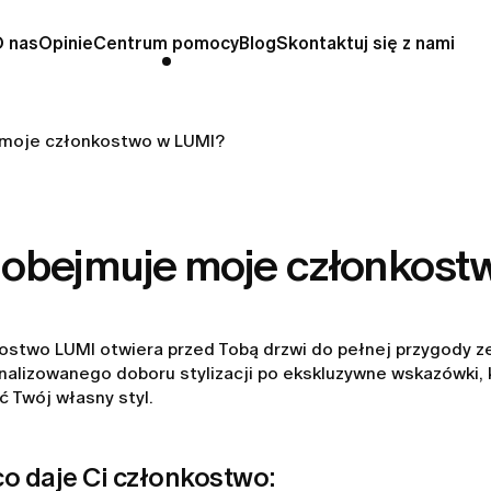
O nas
Opinie
Centrum pomocy
Blog
Skontaktuj się z nami
moje członkostwo w LUMI?
 obejmuje moje członkost
ostwo LUMI otwiera przed Tobą drzwi do pełnej przygody z
nalizowanego doboru stylizacji po ekskluzywne wskazówki,
ć Twój własny styl.
co daje Ci członkostwo: