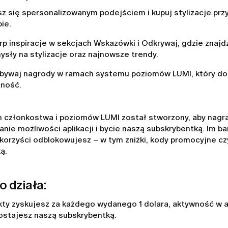
sz się spersonalizowanym podejściem i kupuj stylizacje prz
ie.
rp inspiracje w sekcjach Wskazówki i Odkrywaj, gdzie znaj
ysły na stylizacje oraz najnowsze trendy.
bywaj nagrody w ramach systemu poziomów LUMI, który do
lność.
 członkostwa i poziomów LUMI został stworzony, aby nagra
nie możliwości aplikacji i bycie naszą subskrybentką. Im ba
korzyści odblokowujesz – w tym zniżki, kody promocyjne cz
ką.
o działa:
ty zyskujesz za każdego wydanego 1 dolara, aktywność w apl
ostajesz naszą subskrybentką.