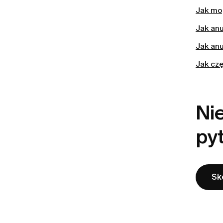
Jak mo
Jak an
Jak an
Jak cz
Nie
py
Sk