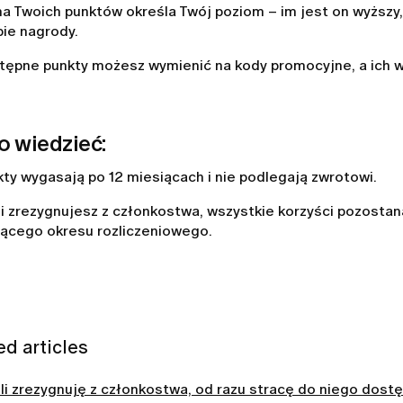
a Twoich punktów określa Twój poziom – im jest on wyższy,
bie nagrody.
tępne punkty możesz wymienić na kody promocyjne, a ich w
o wiedzieć:
kty wygasają po 12 miesiącach i nie podlegają zwrotowi.
li zrezygnujesz z członkostwa, wszystkie korzyści pozosta
żącego okresu rozliczeniowego.
ed articles
li zrezygnuję z członkostwa, od razu stracę do niego dost