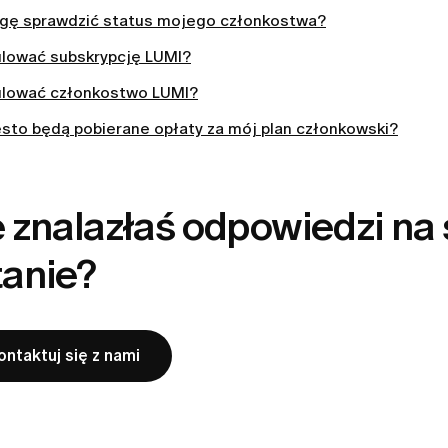
gę sprawdzić status mojego członkostwa?
ulować subskrypcję LUMI?
ulować członkostwo LUMI?
ęsto będą pobierane opłaty za mój plan członkowski?
 znalazłaś odpowiedzi na
tanie?
ontaktuj się z nami