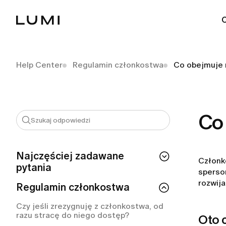
Help Center
Regulamin członkostwa
Co obejmuje 
Co
Najczęściej zadawane
Członk
pytania
sperso
rozwija
Nie mogę się zalogować. Co powinnam
Regulamin członkostwa
zrobić?
Czy jeśli zrezygnuję z członkostwa, od
Jak zalogować się do aplikacji LUMI
razu stracę do niego dostęp?
Oto 