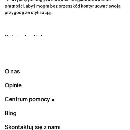
płatności, abyś mogła bez przeszkód kontynuować swoją 
przygodę ze stylizacją.
Related articles
Jak długo będę czekać na zwrot środków od LUMI?
Dlaczego LUMI pobrało ode mnie opłatę
automatycznie?
O nas
Jak ubiegać się o zwrot środków w LUMI?
Opinie
Jak mogę otrzymać zwrot pieniędzy?
Centrum pomocy
Nie znalazłaś odpowiedzi
Blog
na swoje pytanie?
Skontaktuj się z nami