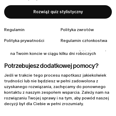
Czas przetwarzania i komunikacja
Rozwiąż quiz stylistyczny
Po przesłaniu prośby o zwrot:
Nasz zespół wsparcia przeanalizuje Twoje
zgłoszenie i skontaktuje się z Tobą, jeśli będą
Regulamin
Polityka zwrotów
potrzebne dodatkowe informacje
Czas realizacji zwrotu może się różnić w zależności
Polityka prywatności
Regulamin członkostwa
od metody płatności i dostawcy usług płatniczych
Po zatwierdzeniu zwrotu środki mogą pojawić się
na Twoim koncie w ciągu kilku dni roboczych
Potrzebujesz dodatkowej pomocy?
Jeśli w trakcie tego procesu napotkasz jakiekolwiek
trudności lub nie będziesz w pełni zadowolona z
uzyskanego rozwiązania, zachęcamy do ponownego
kontaktu z naszym zespołem wsparcia. Zależy nam na
rozwiązaniu Twojej sprawy i na tym, aby powód naszej
decyzji był dla Ciebie w pełni zrozumiały.