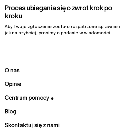
Proces ubiegania się o zwrot krok po
kroku
Aby Twoje zgłoszenie zostało rozpatrzone sprawnie i
jak najszybciej, prosimy o podanie w wiadomości
następujących szczegółów:
wyraźną informację o tym, że ubiegasz się o zwrot
środków
rodzaj subskrypcji
(np. okres próbny, plan
miesięczny lub roczny)
O nas
datę zakupu lub pobrania opłaty
powód prośby o zwrot
Opinie
wszelkie
dowody potwierdzające
, takie jak zrzuty
ekranu, potwierdzenia płatności lub opis
problemów technicznych
Centrum pomocy
Podanie kompletnych i dokładnych informacji
Blog
przyspieszy proces weryfikacji i pozwoli uniknąć
dodatkowych pytań z naszej strony.
Skontaktuj się z nami