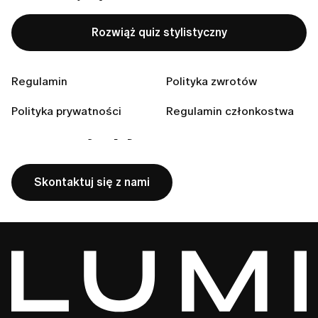
będzie niedostępny?
Czy muszę płacić za wysyłkę zwrotną?
Rozwiąż quiz stylistyczny
Regulamin
Polityka zwrotów
Nie znalazłaś odpowiedzi
Polityka prywatności
Regulamin członkostwa
na swoje pytanie?
Skontaktuj się z nami