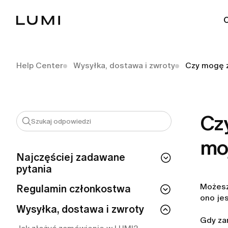
Help Center
Wysyłka, dostawa i zwroty
Czy mogę z
Cz
mo
Najczęściej zadawane
pytania
Możesz
Nie mogę się zalogować. Co powinnam
Regulamin członkostwa
zrobić?
ono je
Czy jeśli zrezygnuję z członkostwa, od
Wysyłka, dostawa i zwroty
Jak zalogować się do aplikacji LUMI
razu stracę do niego dostęp?
Gdy za