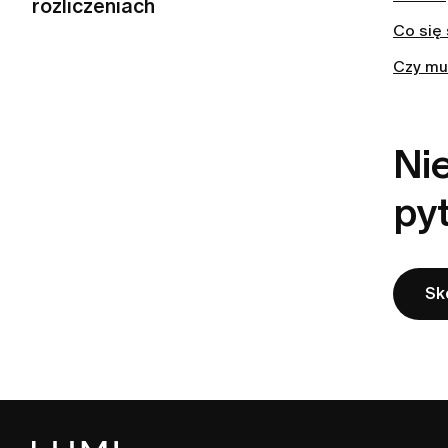
rozliczeniach
Co się
Jak długo będę czekać na zwrot
środków od LUMI?
Czy mu
Dlaczego LUMI pobrało ode mnie opłatę
automatycznie?
Jak ubiegać się o zwrot środków w
Nie
LUMI?
py
Jak mogę otrzymać zwrot pieniędzy?
Sk