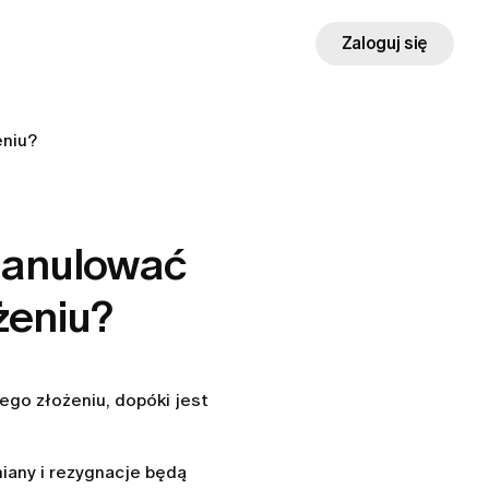
Zaloguj się
eniu?
 anulować
żeniu?
go złożeniu, dopóki jest
iany i rezygnacje będą