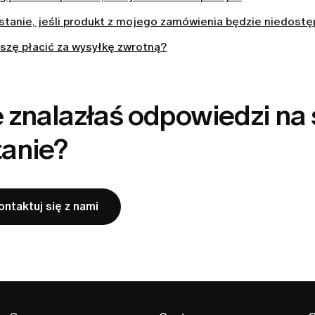
 stanie, jeśli produkt z mojego zamówienia będzie niedost
szę płacić za wysyłkę zwrotną?
 znalazłaś odpowiedzi na
tanie?
ontaktuj się z nami