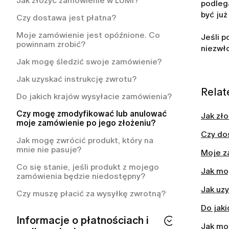
Jak złożyć zamówienie w LUMI?
Jak mogę skontaktować się z obsługą
podleg
Jak mogę sprawdzić status mojego
klienta LUMI?
być już
członkostwa?
Czy dostawa jest płatna?
Zapomniałam hasła. Co powinnam
Jak anulować subskrypcję LUMI?
Moje zamówienie jest opóźnione. Co
Jeśli 
zrobić?
powinnam zrobić?
niezwło
Co obejmuje moje członkostwo w
Jak mogę zmienić moje hasło?
LUMI?
Jak mogę śledzić swoje zamówienie?
Mój adres e-mail jest już
Jak anulować członkostwo LUMI?
Jak uzyskać instrukcję zwrotu?
zarejestrowany. Co to oznacza?
Relat
Jak często będą pobierane opłaty za
Do jakich krajów wysyłacie zamówienia?
Jak zmienić adres e-mail?
mój plan członkowski?
Czy mogę zmodyfikować lub anulować
Jak zł
Jak zrezygnować z otrzymywania
moje zamówienie po jego złożeniu?
wiadomości e-mail?
Czy do
Jak mogę zwrócić produkt, który na
Jak usunąć konto?
mnie nie pasuje?
Moje z
Czy mogę używać LUMI, jeśli nie mam
Co się stanie, jeśli produkt z mojego
urządzenia z iOS-em?
Jak mo
zamówienia będzie niedostępny?
Jak anulować subskrypcję i zasady
Jak uzy
Czy muszę płacić za wysyłkę zwrotną?
zwrotów LUMI
Do jak
Informacje o płatnościach i
Jak mog