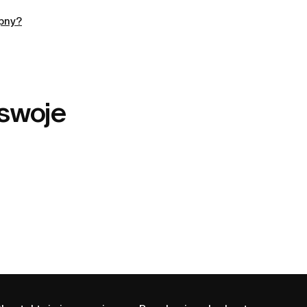
ępny?
 swoje