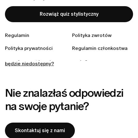
Jak uzyskać instrukcję zwrotu?
Rozwiąż quiz stylistyczny
Do jakich krajów wysyłacie zamówienia?
Czy mogę zmodyfikować lub anulować moje
Regulamin
Polityka zwrotów
zamówienie po jego złożeniu?
Jak mogę zwrócić produkt, który na mnie nie pasuje?
Polityka prywatności
Regulamin członkostwa
Co się stanie, jeśli produkt z mojego zamówienia
będzie niedostępny?
Nie znalazłaś odpowiedzi
na swoje pytanie?
Skontaktuj się z nami