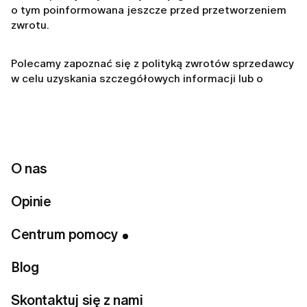
o tym poinformowana jeszcze przed przetworzeniem
zwrotu.
Polecamy zapoznać się z polityką zwrotów sprzedawcy
w celu uzyskania szczegółowych informacji lub o
kontakt z nami, jeśli potrzebujesz pomocy przy
zgłoszeniu zwrotu.
O nas
Related articles
Opinie
Jak złożyć zamówienie w LUMI?
Centrum pomocy
Czy dostawa jest płatna?
Moje zamówienie jest opóźnione. Co powinnam
Blog
zrobić?
Skontaktuj się z nami
Jak mogę śledzić swoje zamówienie?