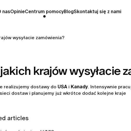
O nas
Opinie
Centrum pomocy
Blog
Skontaktuj się z nami
krajów wysyłacie zamówienia?
 jakich krajów wysyłacie 
e realizujemy dostawy do
USA
i
Kanady
. Intensywnie prac
sieci dostaw i planujemy już wkrótce dodać kolejne kraje
ed articles