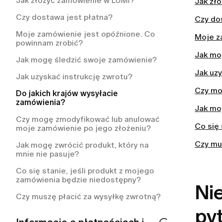
Jak złożyć zamówienie w LUMI?
Jak zł
Jak mogę skontaktować się z obsługą
Jak mogę sprawdzić status mojego
klienta LUMI?
członkostwa?
Czy dostawa jest płatna?
Czy do
Zapomniałam hasła. Co powinnam
Jak anulować subskrypcję LUMI?
Moje zamówienie jest opóźnione. Co
Moje z
zrobić?
powinnam zrobić?
Co obejmuje moje członkostwo w
Jak mogę zmienić moje hasło?
Jak mo
LUMI?
Jak mogę śledzić swoje zamówienie?
Mój adres e-mail jest już
Jak uzy
Jak anulować członkostwo LUMI?
Jak uzyskać instrukcję zwrotu?
zarejestrowany. Co to oznacza?
Czy mo
Jak często będą pobierane opłaty za
Do jakich krajów wysyłacie
Jak zmienić adres e-mail?
mój plan członkowski?
zamówienia?
Jak mog
Jak zrezygnować z otrzymywania
Czy mogę zmodyfikować lub anulować
wiadomości e-mail?
Co się
moje zamówienie po jego złożeniu?
Jak usunąć konto?
Czy mu
Jak mogę zwrócić produkt, który na
mnie nie pasuje?
Czy mogę używać LUMI, jeśli nie mam
urządzenia z iOS-em?
Co się stanie, jeśli produkt z mojego
zamówienia będzie niedostępny?
Jak anulować subskrypcję i zasady
Nie
zwrotów LUMI
Czy muszę płacić za wysyłkę zwrotną?
py