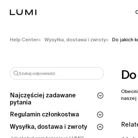
Help Center
Wysyłka, dostawa i zwroty
Do jakich 
Do
Obecni
Najczęściej zadawane
naszej 
pytania
Nie mogę się zalogować. Co powinnam
Regulamin członkostwa
zrobić?
Relat
Czy jeśli zrezygnuję z członkostwa, od
Wysyłka, dostawa i zwroty
Jak zalogować się do aplikacji LUMI
razu stracę do niego dostęp?