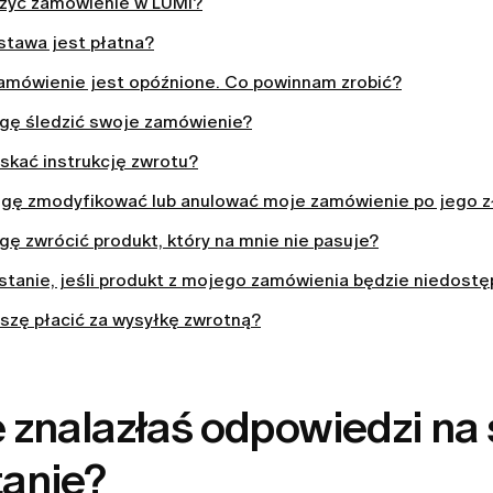
ożyć zamówienie w LUMI?
stawa jest płatna?
amówienie jest opóźnione. Co powinnam zrobić?
gę śledzić swoje zamówienie?
skać instrukcję zwrotu?
gę zmodyfikować lub anulować moje zamówienie po jego z
ę zwrócić produkt, który na mnie nie pasuje?
 stanie, jeśli produkt z mojego zamówienia będzie niedost
szę płacić za wysyłkę zwrotną?
 znalazłaś odpowiedzi na
tanie?