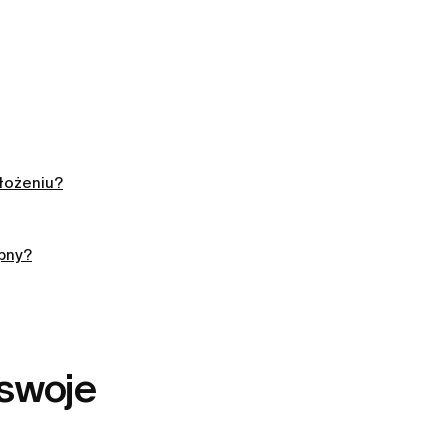
łożeniu?
ępny?
 swoje