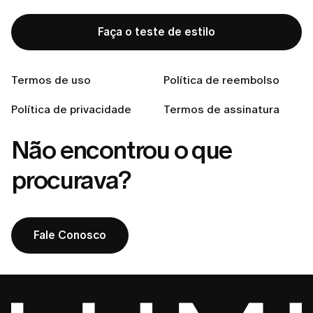
Esqueci minha senha. O que devo fazer?
Faça o teste de estilo
Como entrar em contato com o atendimento da
LUMI?
Termos de uso
Política de reembolso
Como altero a minha senha?
Política de privacidade
Termos de assinatura
Não encontrou o que
procurava?
Fale Conosco