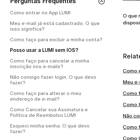
Quanto tempo leva para receber o
Perguntas Frequentes
Como cancelar a sua assinatura LUMI?
Meu pedido está atrasado. O que devo
reembolso da LUMI?
fazer?
O que está incluído na minha assinatura
Como entrar no App LUMI
O que 
Por que a LUMI me cobrou
LUMI?
Como posso acompanhar o meu
automaticamente?
disposi
Meu e-mail já está cadastrado. O que
pedido?
Como cancelar a sua assinatura LUMI?
isso significa?
Como solicitar um reembolso na LUMI?
Como recebo as instruções de
Com que frequência serei cobrada pelo
Como faço para excluir a minha conta?
devolução?
Como posso solicitar um reembolso?
meu plano de assinatura?
Posso usar a LUMI sem IOS?
Para quais países vocês entregam?
Relat
Como faço para cancelar a minha
Posso alterar ou cancelar o meu pedido
inscrição nos e-mails?
após finalizá-lo?
Como e
Não consigo fazer login. O que devo
Como faço para devolver uma peça que
Meu e-m
fazer?
não serviu?
Como faço para alterar o meu
Como f
O que acontece se um item do meu
endereço de e-mail?
pedido estiver fora de estoque?
Como f
Como Cancelar sua Assinatura e
Preciso pagar pelo frete de devolução?
Política de Reembolso LUMI
Não con
Esqueci minha senha. O que devo
Como f
fazer?
Como C