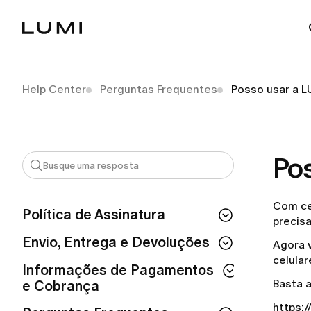
Help Center
Perguntas Frequentes
Posso usar a 
Po
Com ce
Política de Assinatura
precisa
Se eu cancelar a minha assinatura,
Envio, Entrega e Devoluções
Agora 
perco o acesso imediatamente?
celula
Como fazer um pedido na LUMI?
Informações de Pagamentos
Como posso conferir o status da minha
Basta a
e Cobrança
assinatura?
Preciso pagar pelo serviço de entrega?
https:/