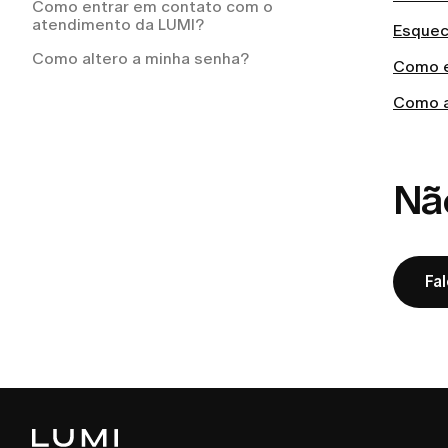
Como entrar em contato com o
atendimento da LUMI?
Esquec
Como altero a minha senha?
Como e
Como a
Nã
Fa