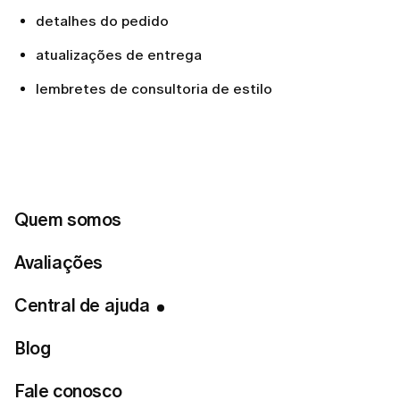
detalhes do pedido
atualizações de entrega
lembretes de consultoria de estilo
Caso queira parar de receber estes e-mails, siga
estes passos:
Abra qualquer e-mail que você tenha recebido da
Quem somos
LUMI
.
Vá até o final do e-mail.
Avaliações
Clique no link para
Cancelar inscrição
.
Central de ajuda
Suas preferências serão atualizadas
automaticamente.
Blog
Fale conosco
Se mudar de ideia depois, você poderá se inscrever