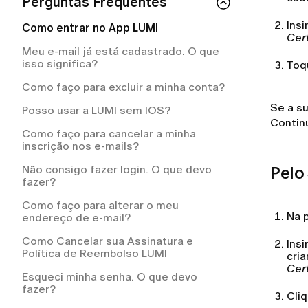
Quanto tempo leva para receber o
Perguntas Frequentes
Como cancelar a sua assinatura LUMI?
Meu pedido está atrasado. O que devo
reembolso da LUMI?
fazer?
O que está incluído na minha assinatura
Insi
Como entrar no App LUMI
Por que a LUMI me cobrou
LUMI?
Cer
Como posso acompanhar o meu
automaticamente?
Meu e-mail já está cadastrado. O que
pedido?
Como cancelar a sua assinatura LUMI?
isso significa?
Toq
Como solicitar um reembolso na LUMI?
Como recebo as instruções de
Com que frequência serei cobrada pelo
Como faço para excluir a minha conta?
devolução?
Como posso solicitar um reembolso?
meu plano de assinatura?
Se a s
Posso usar a LUMI sem IOS?
Para quais países vocês entregam?
Contin
Como faço para cancelar a minha
Posso alterar ou cancelar o meu pedido
inscrição nos e-mails?
após finalizá-lo?
Não consigo fazer login. O que devo
Pelo 
Como faço para devolver uma peça que
fazer?
não serviu?
Como faço para alterar o meu
O que acontece se um item do meu
Na p
endereço de e-mail?
pedido estiver fora de estoque?
Como Cancelar sua Assinatura e
Preciso pagar pelo frete de devolução?
Insi
Política de Reembolso LUMI
cria
Cer
Esqueci minha senha. O que devo
fazer?
Cli