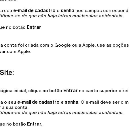
ra seu
e-mail de cadastro
e
senha
nos campos correspond
tifique-se de que não haja letras maiúsculas acidentais.
ue no botão
Entrar
ua conta foi criada com o Google ou a Apple, use as opçõ
uar com Apple.
Site:
ágina inicial, clique no botão
Entrar
no canto superior direi
ra o seu
e-mail de cadastro
e
senha
. O e-mail deve ser o 
r a sua conta.
tifique-se de que não haja letras maiúsculas acidentais.
que no botão
Entrar
.