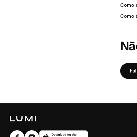
Como e
Como a
Nã
Fa