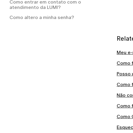
Como entrar em contato com o
atendimento da LUMI?
Como altero a minha senha?
Relat
Meu e-m
Como f
Posso 
Como f
Não con
Como f
Como C
Esquec