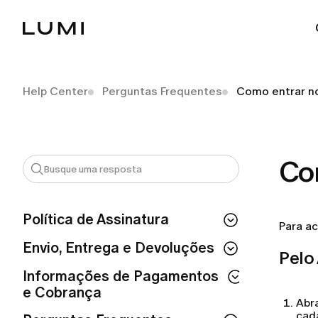
Help Center
Perguntas Frequentes
Como entrar n
Co
Política de Assinatura
Para ac
Se eu cancelar a minha assinatura,
Envio, Entrega e Devoluções
Pelo
perco o acesso imediatamente?
Como fazer um pedido na LUMI?
Informações de Pagamentos
Como posso conferir o status da minha
e Cobrança
assinatura?
Preciso pagar pelo serviço de entrega?
Abr
cad