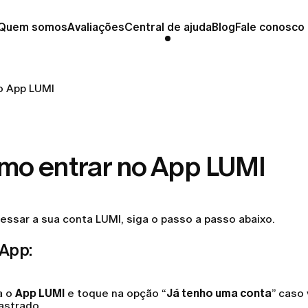
Quem somos
Avaliações
Central de ajuda
Blog
Fale conosco
o App LUMI
mo entrar no App LUMI
essar a sua conta LUMI, siga o passo a passo abaixo.
 App:
a o
App LUMI
e toque na opção “
Já tenho uma conta
” caso
astrado.