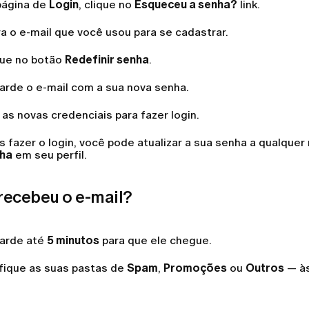
página de
Login
, clique no
Esqueceu a senha?
link.
ra o e-mail que você usou para se cadastrar.
que no botão
Redefinir senha
.
arde o e-mail com a sua nova senha.
as novas credenciais para fazer login.
s fazer o login, você pode atualizar a sua senha a qualqu
ha
em seu perfil.
recebeu o e-mail?
arde até
5 minutos
para que ele chegue.
ifique as suas pastas de
Spam
,
Promoções
ou
Outros
— às