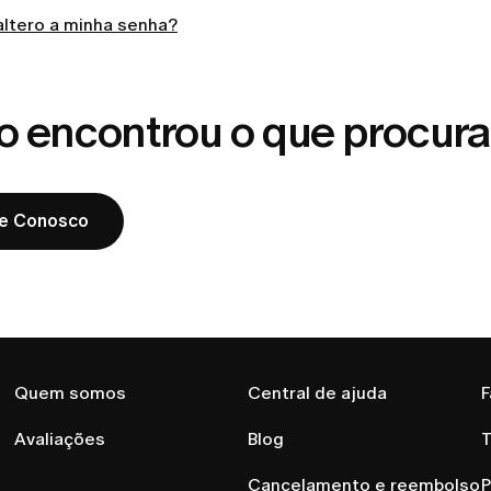
ltero a minha senha?
o encontrou o que procur
le Conosco
Quem somos
Central de ajuda
F
Avaliações
Blog
T
Cancelamento e reembolso
P