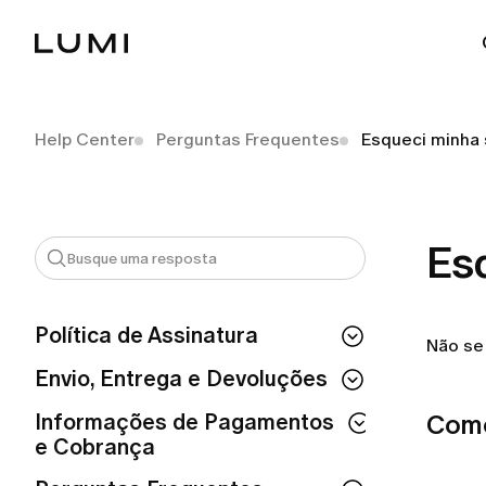
Help Center
Perguntas Frequentes
Esqueci minha 
Es
Política de Assinatura
Não se
Se eu cancelar a minha assinatura,
Envio, Entrega e Devoluções
perco o acesso imediatamente?
Como fazer um pedido na LUMI?
Informações de Pagamentos
Como
Como posso conferir o status da minha
e Cobrança
assinatura?
Preciso pagar pelo serviço de entrega?