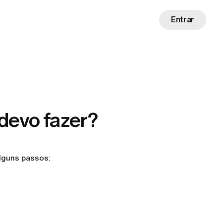
Entrar
devo fazer?
lguns passos: