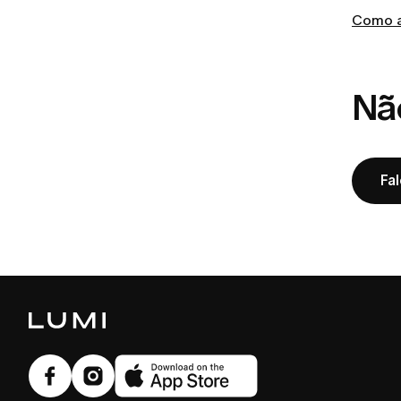
Como a
Nã
Fa