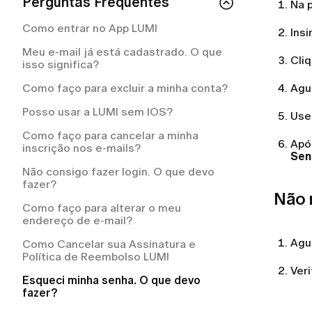
Quanto tempo leva para receber o
Perguntas Frequentes
Como cancelar a sua assinatura LUMI?
Meu pedido está atrasado. O que devo
Na 
reembolso da LUMI?
fazer?
O que está incluído na minha assinatura
Como entrar no App LUMI
Insi
Por que a LUMI me cobrou
LUMI?
Como posso acompanhar o meu
automaticamente?
Meu e-mail já está cadastrado. O que
pedido?
Cli
Como cancelar a sua assinatura LUMI?
isso significa?
Como solicitar um reembolso na LUMI?
Como recebo as instruções de
Com que frequência serei cobrada pelo
Como faço para excluir a minha conta?
Agu
devolução?
Como posso solicitar um reembolso?
meu plano de assinatura?
Posso usar a LUMI sem IOS?
Para quais países vocês entregam?
Use 
Como faço para cancelar a minha
Posso alterar ou cancelar o meu pedido
Apó
inscrição nos e-mails?
após finalizá-lo?
Sen
Não consigo fazer login. O que devo
Como faço para devolver uma peça que
fazer?
não serviu?
Não 
Como faço para alterar o meu
O que acontece se um item do meu
endereço de e-mail?
pedido estiver fora de estoque?
Agu
Como Cancelar sua Assinatura e
Preciso pagar pelo frete de devolução?
Política de Reembolso LUMI
Ver
Esqueci minha senha. O que devo
fazer?