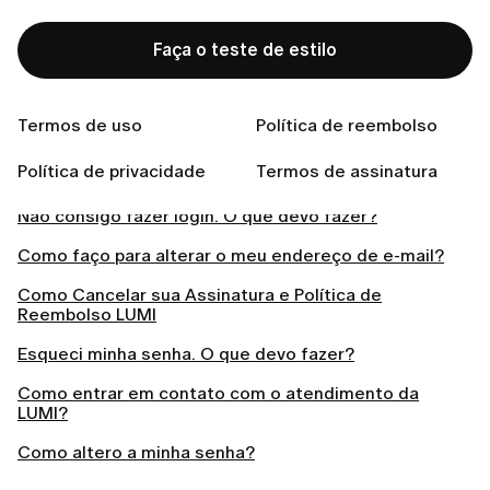
Como entrar no App LUMI
Faça o teste de estilo
Como faço para excluir a minha conta?
Posso usar a LUMI sem IOS?
Termos de uso
Política de reembolso
Como faço para cancelar a minha inscrição nos e-
Política de privacidade
Termos de assinatura
mails?
Não consigo fazer login. O que devo fazer?
Como faço para alterar o meu endereço de e-mail?
Como Cancelar sua Assinatura e Política de
Reembolso LUMI
Esqueci minha senha. O que devo fazer?
Como entrar em contato com o atendimento da
LUMI?
Como altero a minha senha?