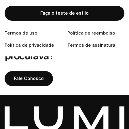
Como cancelar a sua assinatura LUMI?
Com que frequência serei cobrada pelo meu plano de
Faça o teste de estilo
assinatura?
Termos de uso
Política de reembolso
Não encontrou o que
Política de privacidade
Termos de assinatura
procurava?
Fale Conosco