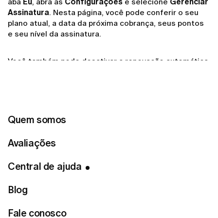
aba
Eu
, abra as
Configurações
e selecione
Gerenciar
Assinatura
. Nesta página, você pode conferir o seu
plano atual, a data da próxima cobrança, seus pontos
e seu nível da assinatura.
Você também pode desativar a renovação automática
ou fazer alterações na sua assinatura por aqui.
Quem somos
Related articles
Avaliações
Se eu cancelar a minha assinatura, perco o acesso
Central de ajuda
imediatamente?
Como cancelar a sua assinatura LUMI?
Blog
O que está incluído na minha assinatura LUMI?
Fale conosco