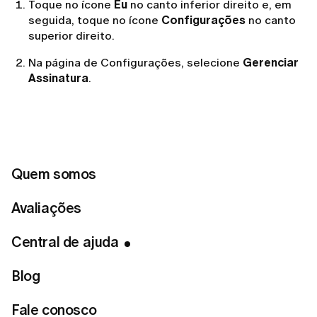
Toque no ícone
Eu
no canto inferior direito e, em
seguida, toque no ícone
Configurações
no canto
superior direito.
Na página de Configurações, selecione
Gerenciar
Assinatura
.
Escolha
Desativar renovação automática
→
Cancelar Assinatura.
Pelo Site:
Quem somos
Avaliações
Clique no ícone do seu
Perfil
para abrir a página de
Configurações do Perfil.
Central de ajuda
Vá em
Gerenciamento de Conta
→
Gerenciar
Assinatura
→
Cancelar Inscrição
.
Blog
Fale conosco
Se você comprou pela App Store (compra no