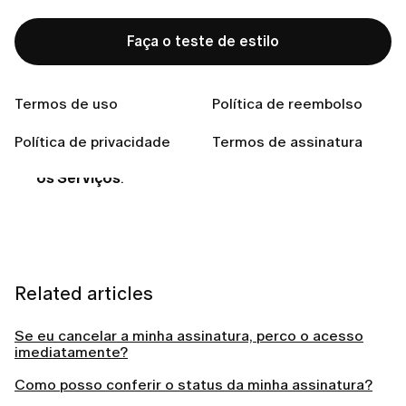
aplicativo):
Faça o teste de estilo
No seu iPhone, acesse
Ajustes > [seu nome] >
Assinaturas
.
Termos de uso
Política de reembolso
Selecione a assinatura que deseja cancelar.
Política de privacidade
Termos de assinatura
Toque em
Cancelar Assinatura
ou
Cancelar Todos
os Serviços
.
Related articles
Se eu cancelar a minha assinatura, perco o acesso
imediatamente?
Como posso conferir o status da minha assinatura?