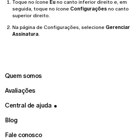
Toque no ícone
Eu
no canto inferior direito e, em
seguida, toque no ícone
Configurações
no canto
superior direito.
Na página de Configurações, selecione
Gerenciar
Assinatura
.
Escolha
Desativar renovação automática
→
Cancelar Assinatura.
Pela Web:
Quem somos
Avaliações
Clique no ícone do seu
Perfil
para abrir a página de
Configurações do Perfil.
Central de ajuda
Vá em
Gerenciamento de Conta
→
Gerenciar
Assinatura
→
Cancelar Inscrição
.
Blog
Fale conosco
Se você comprou pela App Store (compra no