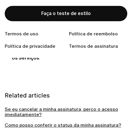
aplicativo):
Faça o teste de estilo
No seu iPhone, acesse
Ajustes > [seu nome] >
Assinaturas
.
Termos de uso
Política de reembolso
Selecione a assinatura que deseja cancelar.
Política de privacidade
Termos de assinatura
Toque em
Cancelar Assinatura
ou
Cancelar Todos
os Serviços
.
Related articles
Se eu cancelar a minha assinatura, perco o acesso
imediatamente?
Como posso conferir o status da minha assinatura?