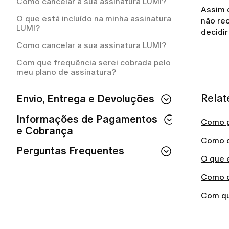
Como cancelar a sua assinatura LUMI?
Assim q
O que está incluído na minha assinatura
não re
LUMI?
decidir
Como cancelar a sua assinatura LUMI?
Com que frequência serei cobrada pelo
meu plano de assinatura?
Relat
Envio, Entrega e Devoluções
Como fazer um pedido na LUMI?
Informações de Pagamentos
Como p
e Cobrança
Preciso pagar pelo serviço de entrega?
Como c
Quanto tempo leva para receber o
Perguntas Frequentes
Meu pedido está atrasado. O que devo
reembolso da LUMI?
O que e
fazer?
Como entrar no App LUMI
Por que a LUMI me cobrou
Como c
Como posso acompanhar o meu
automaticamente?
Meu e-mail já está cadastrado. O que
pedido?
Com qu
isso significa?
Como solicitar um reembolso na LUMI?
Como recebo as instruções de
Como faço para excluir a minha conta?
devolução?
Como posso solicitar um reembolso?