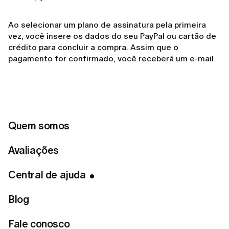
Ao selecionar um plano de assinatura pela primeira
vez, você insere os dados do seu PayPal ou cartão de
crédito para concluir a compra. Assim que o
pagamento for confirmado, você receberá um e-mail
de boas-vindas com todas as informações sobre o
seu plano e as próximas cobranças. Recomendamos
que você confira esse e-mail para verificar detalhes
importantes sobre o seu cronograma de faturamento.
Quem somos
Você pode visualizar os detalhes da sua assinatura a
qualquer momento na seção Gerenciar Assinatura, em
Avaliações
sua conta. Lá, é possível consultar o seu tipo de plano,
a próxima data de faturamento e o status do
Central de ajuda
pagamento.
Blog
Se não desejar mais continuar, você pode cancelar a
sua assinatura a qualquer momento tocando em
Fale conosco
Desativar renovação automática
. Seu acesso