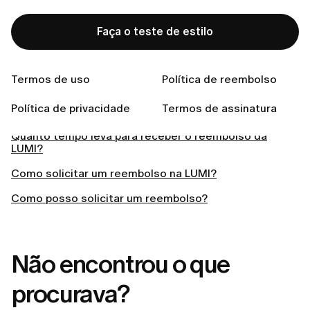
permanecerá ativo até o final do período de
faturamento atual e não haverá novas cobranças.
Faça o teste de estilo
Termos de uso
Política de reembolso
Related articles
Política de privacidade
Termos de assinatura
Quanto tempo leva para receber o reembolso da
LUMI?
Como solicitar um reembolso na LUMI?
Como posso solicitar um reembolso?
Não encontrou o que
procurava?