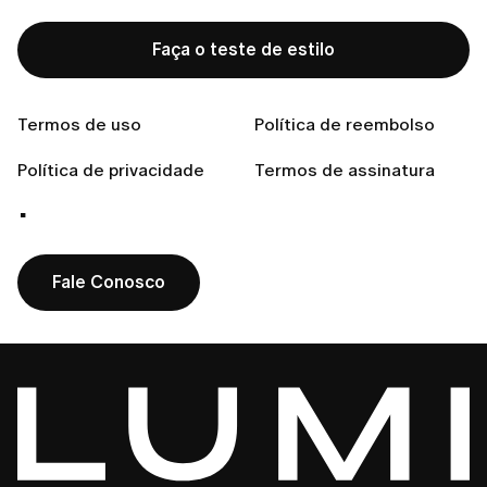
fora de estoque?
Preciso pagar pelo frete de devolução?
Faça o teste de estilo
Termos de uso
Política de reembolso
Não encontrou o que
Política de privacidade
Termos de assinatura
procurava?
Fale Conosco