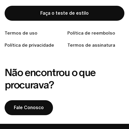
Posso alterar ou cancelar o meu pedido após finalizá-
lo?
Faça o teste de estilo
Como faço para devolver uma peça que não serviu?
O que acontece se um item do meu pedido estiver
Termos de uso
Política de reembolso
fora de estoque?
Política de privacidade
Preciso pagar pelo frete de devolução?
Termos de assinatura
Não encontrou o que
procurava?
Fale Conosco