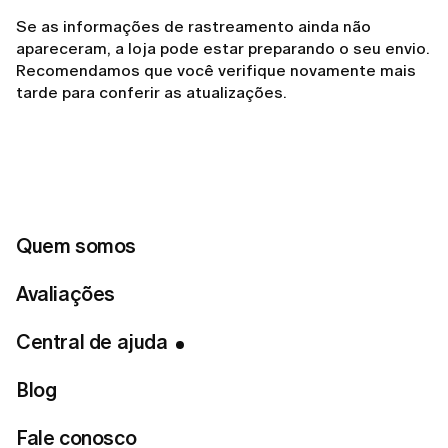
Se as informações de rastreamento ainda não
apareceram, a loja pode estar preparando o seu envio.
Recomendamos que você verifique novamente mais
tarde para conferir as atualizações.
Related articles
Quem somos
Como fazer um pedido na LUMI?
Avaliações
Preciso pagar pelo serviço de entrega?
Central de ajuda
Meu pedido está atrasado. O que devo fazer?
Blog
Como recebo as instruções de devolução?
Para quais países vocês entregam?
Fale conosco