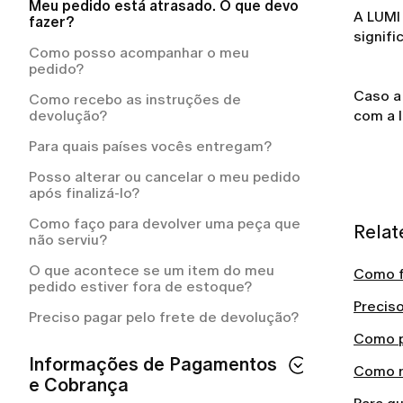
Como cancelar a sua assinatura LUMI?
Meu pedido está atrasado. O que devo
A LUMI 
fazer?
O que está incluído na minha assinatura
signifi
LUMI?
Como posso acompanhar o meu
pedido?
Como cancelar a sua assinatura LUMI?
Caso a
Como recebo as instruções de
Com que frequência serei cobrada pelo
devolução?
com a l
meu plano de assinatura?
Para quais países vocês entregam?
Posso alterar ou cancelar o meu pedido
após finalizá-lo?
Como faço para devolver uma peça que
Relat
não serviu?
O que acontece se um item do meu
Como f
pedido estiver fora de estoque?
Precis
Preciso pagar pelo frete de devolução?
Como p
Informações de Pagamentos
Como r
e Cobrança