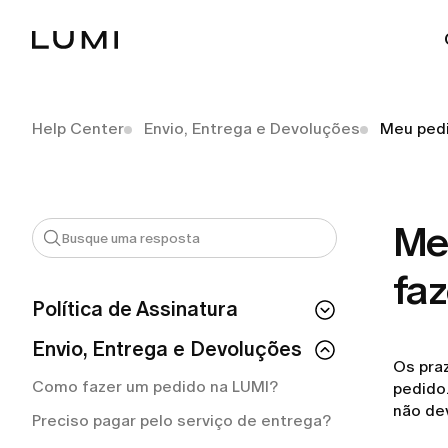
Help Center
Envio, Entrega e Devoluções
Meu pedi
Me
faz
Política de Assinatura
Se eu cancelar a minha assinatura,
Envio, Entrega e Devoluções
perco o acesso imediatamente?
Os pra
Como fazer um pedido na LUMI?
pedido
Como posso conferir o status da minha
não de
assinatura?
Preciso pagar pelo serviço de entrega?